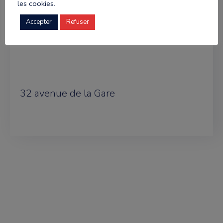
les cookies.
Psychothérapeute
Accepter
Refuser
Phone:
06 84 93 69 83
32 avenue de la Gare