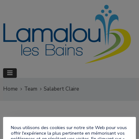
Home
Team
Salabert Claire
Nous utilisons des cookies sur notre site Web pour vous
offrir l'expérience la plus pertinente en mémorisant vos
Salabert Claire
préférences et en répétant vos visites. En cliquant sur «