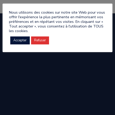
Nous utilisons des cookies sur notre site Web pour vous
offrir l'expérience la plus pertinente en mémorisant vos
préférences et en répétant vos visites. En cliquant sur «
Tout accepter », vous consentez à l'utilisation de TOUS
les cookies.
Accepter
Refuser