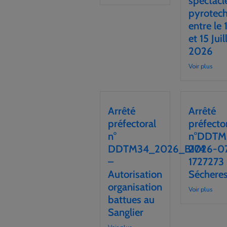
spectacl
pyrotec
entre le 
et 15 Juil
2026
Voir plus
Arrêté
Arrêté
préfectoral
préfecto
n°
n°DDTM
DDTM34_2026_B174
2026-0
–
1727273
Autorisation
Séchere
organisation
Voir plus
battues au
Sanglier