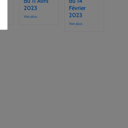
in
du 11 Avril
du 14
2023
Février
2023
Voir plus
Voir plus