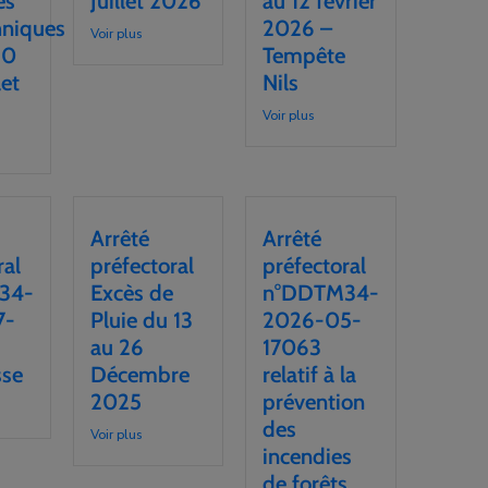
es
Juillet 2026
au 12 février
hniques
2026 –
Voir plus
10
Tempête
let
Nils
Voir plus
Arrêté
Arrêté
ral
préfectoral
préfectoral
34-
Excès de
n°DDTM34-
7-
Pluie du 13
2026-05-
au 26
17063
sse
Décembre
relatif à la
2025
prévention
des
Voir plus
incendies
de forêts