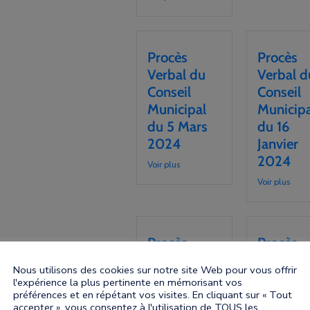
Procès
Procès
Verbal du
Verbal d
Conseil
Conseil
Municipal
Municipa
du 5 Mars
du 16
2024
Janvier
2024
Voir plus
Voir plus
Procès
Procès
Verbal du
Verbal d
Nous utilisons des cookies sur notre site Web pour vous offrir
Conseil
Conseil
l'expérience la plus pertinente en mémorisant vos
Municipal
Municipa
préférences et en répétant vos visites. En cliquant sur « Tout
accepter », vous consentez à l'utilisation de TOUS les