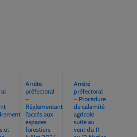
Arrêté
Arrêté
ral
préfectoral
préfectoral
–
– Procédure
ant
Réglementant
de calamité
irement
l’accès aux
agricole
espaces
suite au
s et
forestiers
vent du 11