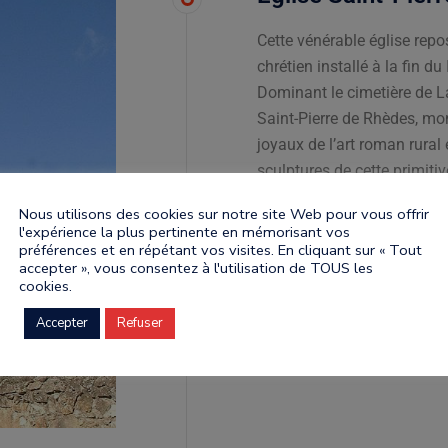
Cette vénérable église repo
chrétien installé à la fin d
Dominant le cimetière de La
Saint-Pierre de Rhèdes, mon
joyaux de l’art roman rural 
sculptures de cette primitiv
Visite commentée gratuite 
Nous utilisons des cookies sur notre site Web pour vous offrir
à l'Office de Tourisme : 04
l'expérience la plus pertinente en mémorisant vos
la clé de l'édifice à l'Offi
préférences et en répétant vos visites. En cliquant sur « Tout
accepter », vous consentez à l'utilisation de TOUS les
échange d'une pièce d'iden
cookies.
Accepter
Refuser