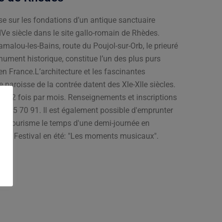
se sur les fondations d’un antique sanctuaire
u IVe siècle dans le site gallo-romain de Rhèdes.
malou-les-Bains, route du Poujol-sur-Orb, le prieuré
ument historique, constitue l’un des plus purs
en France.L’architecture et les fascinantes
e paroisse de la contrée datent des XIe-XIIe siècles.
1 à 2 fois par mois. Renseignements et inscriptions
 67 95 70 91. Il est également possible d'emprunter
ce de Tourisme le temps d'une demi-journée en
tité. Festival en été: "Les moments musicaux".