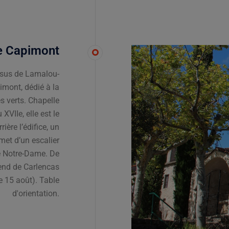
e Capimont
ssus de Lamalou-
imont, dédié à la
s verts. Chapelle
XVIIe, elle est le
ière l’édifice, un
met d’un escalier
e Notre-Dame. De
tend de Carlencas
le 15 août). Table
d'orientation.