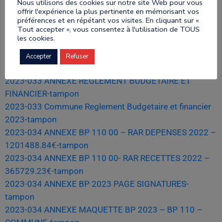
Nous utilisons des cookies sur notre site Web pour vous
2023-031 ANNEXE MAQUETTE BP 2023 BUDGET 276 –
offrir l'expérience la plus pertinente en mémorisant vos
REGIE ANIMATIONS CULTURE-tampo
préférences et en répétant vos visites. En cliquant sur «
Tout accepter », vous consentez à l'utilisation de TOUS
2023-031 BP 2023 – RAC-tampon
les cookies.
2023-032 ETAT 1259 – 2023 – LAMALOU LES BAINS-
tampon
Accepter
Refuser
2023-032 VOTE DES TAUX 2023-tampon
2023-033 ANNEXE REGLEMENT BUDGETAIRE ET
FINANCIER-tampon
2023-033 Commune Reglement Budgetaire et financier
2023-tampon
2023-034 ANNEXE BP 110 00 – RAR DEPENSES 2022 –
1201488.84€-tampon
2023-034 ANNEXE BP 110 00- RAR RECETTES 2022 –
365729.23€-tampon
2023-034 ANNEXE BP 2023 PAGE SIGNATURES-
tampon
2023-034 ANNEXE MAQUETTE BP 2023 – BP 110 –