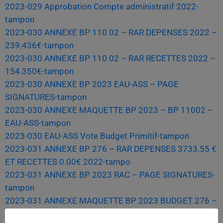
2023-029 Approbation Compte administratif 2022-
tampon
2023-030 ANNEXE BP 110 02 – RAR DEPENSES 2022 –
239.436€-tampon
2023-030 ANNEXE BP 110 02 – RAR RECETTES 2022 –
154.350€-tampon
2023-030 ANNEXE BP 2023 EAU-ASS – PAGE
SIGNATURES-tampon
2023-030 ANNEXE MAQUETTE BP 2023 – BP 11002 –
EAU-ASS-tampon
2023-030 EAU-ASS Vote Budget Primitif-tampon
2023-031 ANNEXE BP 276 – RAR DEPENSES 3733.55 €
ET RECETTES 0.00€ 2022-tampo
2023-031 ANNEXE BP 2023 RAC – PAGE SIGNATURES-
tampon
2023-031 ANNEXE MAQUETTE BP 2023 BUDGET 276 –
REGIE ANIMATIONS CULTURE-tampo (1)