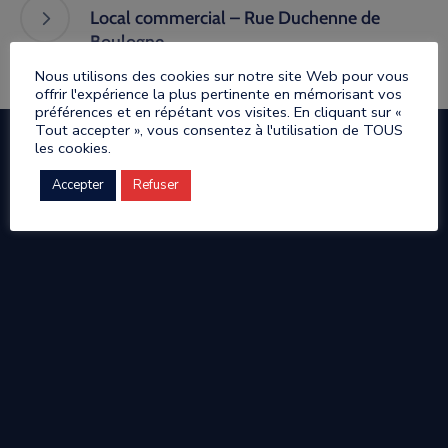
Local commercial – Rue Duchenne de
Boulogne
Nous utilisons des cookies sur notre site Web pour vous
offrir l'expérience la plus pertinente en mémorisant vos
préférences et en répétant vos visites. En cliquant sur «
Tout accepter », vous consentez à l'utilisation de TOUS
les cookies.
Accepter
Refuser