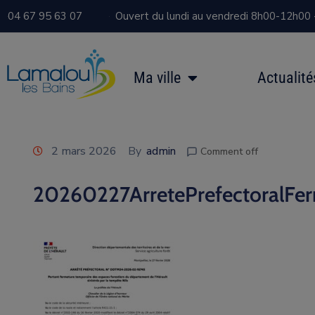
04 67 95 63 07
Ouvert du lundi au vendredi 8h00-12h00
Ma ville
Actualité
2 mars 2026
By
admin
Comment off
20260227ArretePrefectoralFer