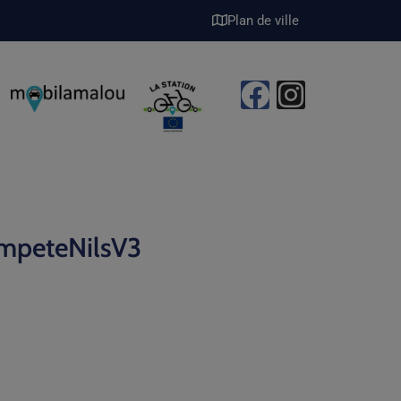
Plan de ville
empeteNilsV3