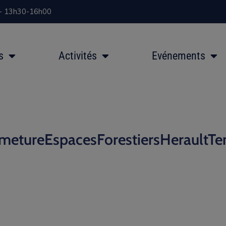
 - 13h30-16h00
s
Activités
Evénements
metureEspacesForestiersHeraultT