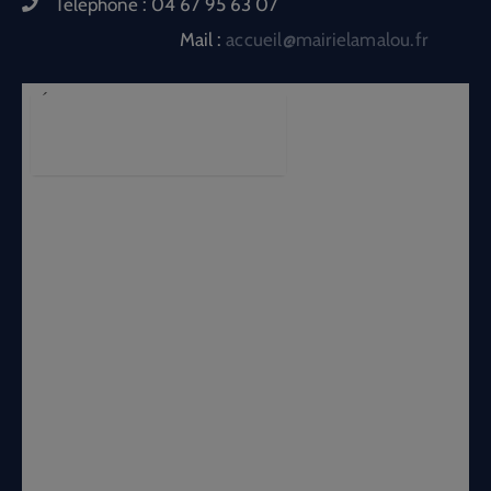
Téléphone :
04 67 95 63 07
Mail :
accueil@mairielamalou.fr