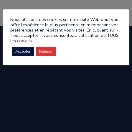
Nous utilisons des cookies sur notre site Web pour vous
offrir l'expérience la plus pertinente en mémorisant vos
préférences et en répétant vos visites. En cliquant sur «
Tout accepter », vous consentez à l'utilisation de TOUS
les cookies.
Accepter
Refuser