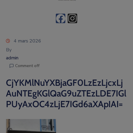
4 mars 2026
By
admin
Comment off
CjYKMlNuYXBjaGF0LzEzLjcxLj
AuNTEgKGlQaG9uZTEzLDE7IGl
PUyAxOC4zLjE7IGd6aXApIAI=