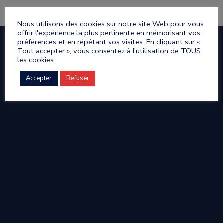
Nous utilisons des cookies sur notre site Web pour vous
offrir l'expérience la plus pertinente en mémorisant vos
préférences et en répétant vos visites. En cliquant sur «
Tout accepter », vous consentez à l'utilisation de TOUS
les cookies.
Accepter
Refuser