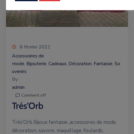
8 février 2021
Accessoires de
mode
Bijouterie
Cadeaux
Décoration
Fantaisie
So
‚
‚
‚
‚
‚
uvenirs
By
admin
Comment off
Trés’Orb
Trés’Orb Bijoux fantaisie ,accessoires de mode,
décoration, savons, maquillage, foulards,