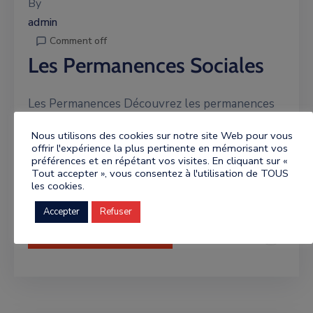
By
admin
Comment off
Les Permanences Sociales
Les Permanences Découvrez les permanences
sociales disponibles en Mairie. Centre Communal
Nous utilisons des cookies sur notre site Web pour vous
d’Action Sociale 04 67 95 63 07 Sur rendez-
offrir l'expérience la plus pertinente en mémorisant vos
préférences et en répétant vos visites. En cliquant sur «
vous Mairie de Lamalou les Bains Assistantes
Tout accepter », vous consentez à l'utilisation de TOUS
Sociales 04 67 67 […]
les cookies.
Accepter
Refuser
Continue Reading